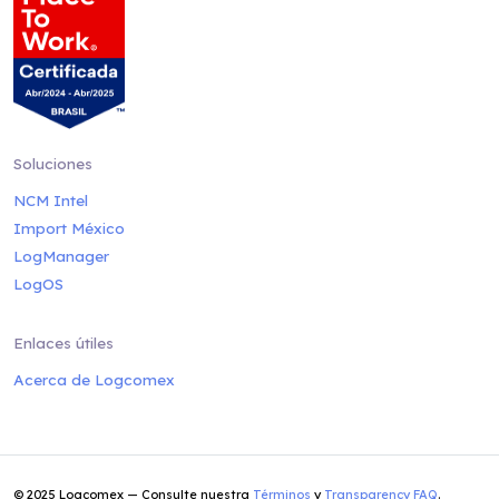
Soluciones
NCM Intel
Import México
LogManager
LogOS
Enlaces útiles
Acerca de Logcomex
© 2025 Logcomex — Consulte nuestra
Términos
y
Transparency FAQ
.