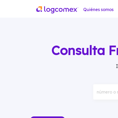
Quiénes somos
Consulta F
número o