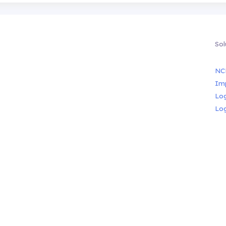
Sol
NC
Im
Lo
Lo