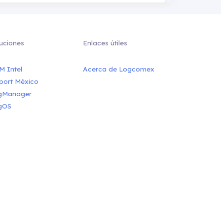
uciones
Enlaces útiles
M Intel
Acerca de Logcomex
port México
gManager
gOS